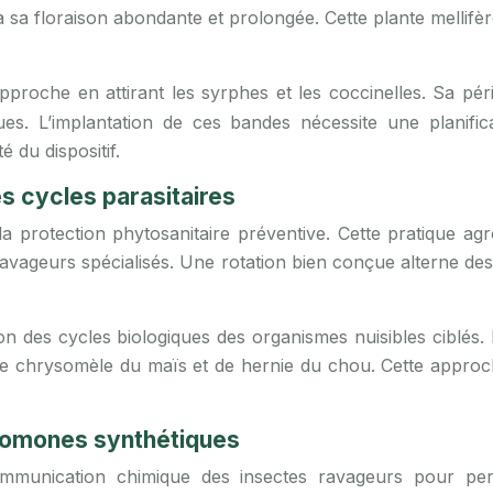
 sa floraison abondante et prolongée. Cette plante mellifè
pproche en attirant les syrphes et les coccinelles. Sa pé
ues. L’implantation de ces bandes nécessite une planifi
é du dispositif.
es cycles parasitaires
e la protection phytosanitaire préventive. Cette pratique 
ageurs spécialisés. Une rotation bien conçue alterne des f
on des cycles biologiques des organismes nuisibles ciblés
s de chrysomèle du maïs et de hernie du chou. Cette approc
romones synthétiques
munication chimique des insectes ravageurs pour pertu