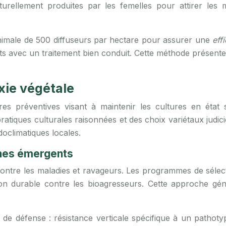
urellement produites par les femelles pour attirer les 
minimale de 500 diffuseurs par hectare pour assurer une
eff
ec un traitement bien conduit. Cette méthode présente l’a
xie végétale
 préventives visant à maintenir les cultures en état sa
ratiques culturales raisonnées et des choix variétaux judic
oclimatiques locales.
ènes émergents
e contre les maladies et ravageurs. Les programmes de séle
on durable contre les bioagresseurs. Cette approche génét
s de défense : résistance verticale spécifique à un pathot