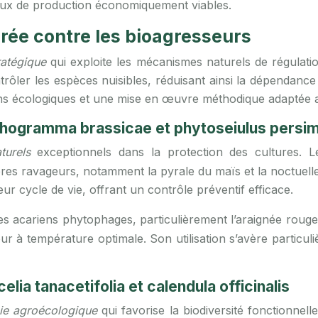
eaux de production économiquement viables.
grée contre les bioagresseurs
ratégique
qui exploite les mécanismes naturels de régulat
ntrôler les espèces nuisibles, réduisant ainsi la dépendanc
ns écologiques et une mise en œuvre méthodique adaptée au
richogramma brassicae et phytoseiulus persimi
aturels
exceptionnels dans la protection des cultures. 
res ravageurs, notamment la pyrale du maïs et la noctuel
ur cycle de vie, offrant un contrôle préventif efficace.
 les acariens phytophages, particulièrement l’araignée roug
r à température optimale. Son utilisation s’avère particuli
lia tanacetifolia et calendula officinalis
gie agroécologique
qui favorise la biodiversité fonctionnel